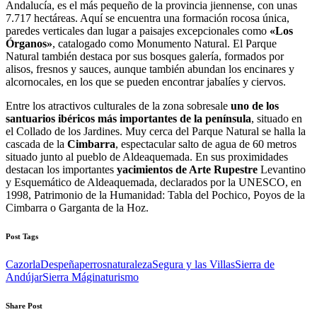
Andalucía, es el más pequeño de la provincia jiennense, con unas
7.717 hectáreas. Aquí se encuentra una formación rocosa única,
paredes verticales dan lugar a paisajes excepcionales como
«Los
Órganos»
, catalogado como Monumento Natural. El Parque
Natural también destaca por sus bosques galería, formados por
alisos, fresnos y sauces, aunque también abundan los encinares y
alcornocales, en los que se pueden encontrar jabalíes y ciervos.
Entre los atractivos culturales de la zona sobresale
uno de los
santuarios ibéricos más importantes de la península
, situado en
el Collado de los Jardines. Muy cerca del Parque Natural se halla la
cascada de la
Cimbarra
, espectacular salto de agua de 60 metros
situado junto al pueblo de Aldeaquemada. En sus proximidades
destacan los importantes
yacimientos de Arte Rupestre
Levantino
y Esquemático de Aldeaquemada, declarados por la UNESCO, en
1998, Patrimonio de la Humanidad: Tabla del Pochico, Poyos de la
Cimbarra o Garganta de la Hoz.
Post Tags
Cazorla
Despeñaperros
naturaleza
Segura y las Villas
Sierra de
Andújar
Sierra Mágina
turismo
Share Post