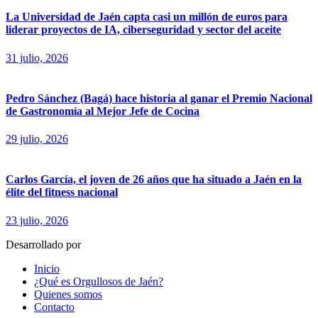
La Universidad de Jaén capta casi un millón de euros para
liderar proyectos de IA, ciberseguridad y sector del aceite
31 julio, 2026
Pedro Sánchez (Bagá) hace historia al ganar el Premio Nacional
de Gastronomía al Mejor Jefe de Cocina
29 julio, 2026
Carlos García, el joven de 26 años que ha situado a Jaén en la
élite del fitness nacional
23 julio, 2026
Desarrollado por
fingerCode.es
Inicio
¿Qué es Orgullosos de Jaén?
Quienes somos
Contacto