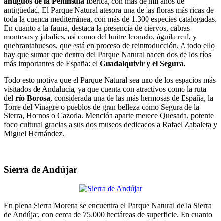
antiguos de la Península
Ibérica, con más de mil años de
antigüedad. El Parque Natural atesora una de las floras más ricas de
toda la cuenca mediterránea, con más de 1.300 especies catalogadas.
En cuanto a la fauna, destaca la presencia de ciervos, cabras
montesas y jabalíes, así como del buitre leonado, águila real, y
quebrantahuesos, que está en proceso de reintroducción. A todo ello
hay que sumar que dentro del Parque Natural nacen dos de los ríos
más importantes de España: el
Guadalquivir y el Segura.
Todo esto motiva que el Parque Natural sea uno de los espacios más
visitados de Andalucía, ya que cuenta con atractivos como la ruta
del
río Borosa
, considerada una de las más hermosas de España, la
Torre del Vinagre o pueblos de gran belleza como Segura de la
Sierra, Hornos o Cazorla. Mención aparte merece Quesada, potente
foco cultural gracias a sus dos museos dedicados a Rafael Zabaleta y
Miguel Hernández.
Sierra de Andújar
En plena Sierra Morena se encuentra el Parque Natural de la Sierra
de Andújar, con cerca de 75.000 hectáreas de superficie. En cuanto