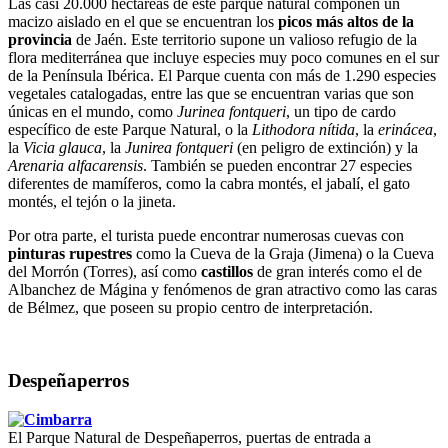
Las casi 20.000 hectáreas de este parque natural componen un
macizo aislado en el que se encuentran los
picos más altos de la
provincia
de Jaén. Este territorio supone un valioso refugio de la
flora mediterránea que incluye especies muy poco comunes en el sur
de la Península Ibérica. El Parque cuenta con más de 1.290 especies
vegetales catalogadas, entre las que se encuentran varias que son
únicas en el mundo, como
Jurinea fontqueri
, un tipo de cardo
específico de este Parque Natural, o la
Lithodora nítida
, la
erinácea
,
la
Vicia glauca
, la
Junirea fontqueri
(en peligro de extinción) y la
Arenaria alfacarensis
. También se pueden encontrar 27 especies
diferentes de mamíferos, como la cabra montés, el jabalí, el gato
montés, el tejón o la jineta.
Por otra parte, el turista puede encontrar numerosas cuevas con
pinturas rupestres
como la Cueva de la Graja (Jimena) o la Cueva
del Morrón (Torres), así como
castillos
de gran interés como el de
Albanchez de Mágina y fenómenos de gran atractivo como las caras
de Bélmez, que poseen su propio centro de interpretación.
Despeñaperros
El Parque Natural de Despeñaperros, puertas de entrada a