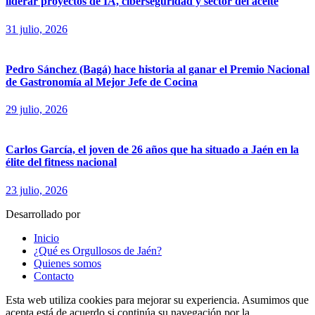
liderar proyectos de IA, ciberseguridad y sector del aceite
31 julio, 2026
Pedro Sánchez (Bagá) hace historia al ganar el Premio Nacional
de Gastronomía al Mejor Jefe de Cocina
29 julio, 2026
Carlos García, el joven de 26 años que ha situado a Jaén en la
élite del fitness nacional
23 julio, 2026
Desarrollado por
fingerCode.es
Inicio
¿Qué es Orgullosos de Jaén?
Quienes somos
Contacto
Esta web utiliza cookies para mejorar su experiencia. Asumimos que
acepta está de acuerdo si continúa su navegación por la