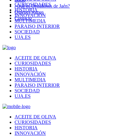
CURIOSIDADES
¿Qué es Orgullosos de Jaén?
HISTORIA
Quienes somos
INNOVACIÓN
Contacto
MULTIMEDIA
PARAISO INTERIOR
SOCIEDAD
UJA.ES
ACEITE DE OLIVA
CURIOSIDADES
HISTORIA
INNOVACIÓN
MULTIMEDIA
PARAISO INTERIOR
SOCIEDAD
UJA.ES
ACEITE DE OLIVA
CURIOSIDADES
HISTORIA
INNOVACIÓN