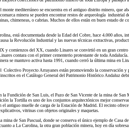
 el monte mediterráneo se encuentra en el antiguo distrito minero, que 
comarca minera se pueden encontrar restos de arqueología industrial d
quinas, chimeneas, o cabrias. Muchos de ellos están en buen estado de c
arolina, está documentada desde la Edad del Cobre, hace 4.000 años, in
usa la Revolución Industrial y las nuevas técnicas extractivas, product
XIX y comienzos del XX, cuando Linares se convirtió en un gran centro
 Linares contara con el primer cementerio protestante de toda Andalucía
nera se mantuvo activa hasta 1991, cuando cerró la última mina en Linar
 Colectivo Proyecto Arrayanes están promoviendo la conservación y pr
inscritos en el Catálogo General del Patrimonio Histórico Andaluz debi
an la Fundición de San Luis, el Pazo de San Vicente de la mina de San
ción la Tortilla es uno de los conjuntos arquitectónicos mejor conserva
n el antiguo muelle de carga de la Estación de Madrid. El recinto ofrece u
xplicativos, vitrinas con objetos originales y maquetas.
 mina de San Pascual, donde se conserva el único ejemplo de Casa de
anto a La Carolina, la otra gran población minera, hoy en día sobresa