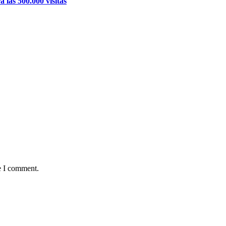
 las 500.000 visitas
e I comment.