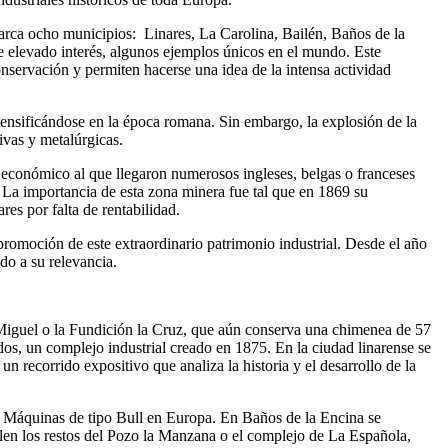
abarca ocho municipios: Linares, La Carolina, Bailén, Baños de la
e elevado interés, algunos ejemplos únicos en el mundo. Este
onservación y permiten hacerse una idea de la intensa actividad
tensificándose en la época romana. Sin embargo, la explosión de la
ivas y metalúrgicas.
 económico al que llegaron numerosos ingleses, belgas o franceses
. La importancia de esta zona minera fue tal que en 1869 su
es por falta de rentabilidad.
omoción de este extraordinario patrimonio industrial. Desde el año
do a su relevancia.
 Miguel o la Fundición la Cruz, que aún conserva una chimenea de 57
dos, un complejo industrial creado en 1875. En la ciudad linarense se
n recorrido expositivo que analiza la historia y el desarrollo de la
 Máquinas de tipo Bull en Europa. En Baños de la Encina se
len los restos del Pozo la Manzana o el complejo de La Española,