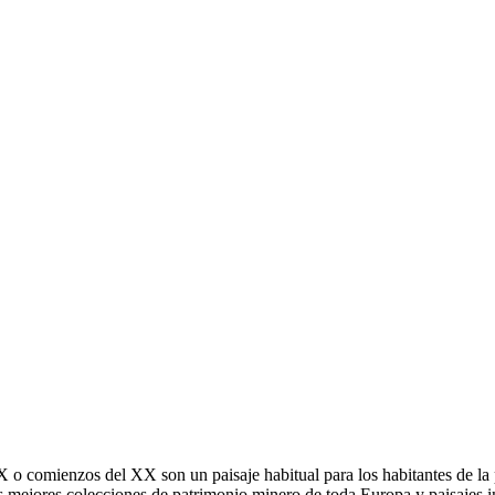
 o comienzos del XX son un paisaje habitual para los habitantes de la p
 mejores colecciones de patrimonio minero de toda Europa y paisajes in