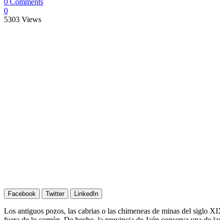
0 Comments
0
5303
Views
Facebook
Twitter
LinkedIn
Los antiguos pozos, las cabrias o las chimeneas de minas del siglo XIX
fuera de lo común. De hecho, la provincia de Jaén conserva una de las