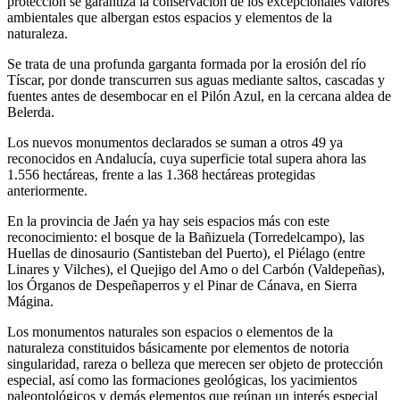
protección se garantiza la conservación de los excepcionales valores
ambientales que albergan estos espacios y elementos de la
naturaleza.
Se trata de una profunda garganta formada por la erosión del río
Tíscar, por donde transcurren sus aguas mediante saltos, cascadas y
fuentes antes de desembocar en el Pilón Azul, en la cercana aldea de
Belerda.
Los nuevos monumentos declarados se suman a otros 49 ya
reconocidos en Andalucía, cuya superficie total supera ahora las
1.556 hectáreas, frente a las 1.368 hectáreas protegidas
anteriormente.
En la provincia de Jaén ya hay seis espacios más con este
reconocimiento: el bosque de la Bañizuela (Torredelcampo), las
Huellas de dinosaurio (Santisteban del Puerto), el Piélago (entre
Linares y Vilches), el Quejigo del Amo o del Carbón (Valdepeñas),
los Órganos de Despeñaperros y el Pinar de Cánava, en Sierra
Mágina.
Los monumentos naturales son espacios o elementos de la
naturaleza constituidos básicamente por elementos de notoria
singularidad, rareza o belleza que merecen ser objeto de protección
especial, así como las formaciones geológicas, los yacimientos
paleontológicos y demás elementos que reúnan un interés especial