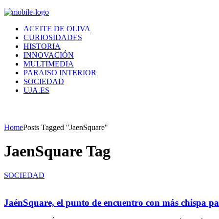
ACEITE DE OLIVA
CURIOSIDADES
HISTORIA
INNOVACIÓN
MULTIMEDIA
PARAISO INTERIOR
SOCIEDAD
UJA.ES
Home
Posts Tagged "JaenSquare"
JaenSquare Tag
SOCIEDAD
JaénSquare, el punto de encuentro con más chispa pa