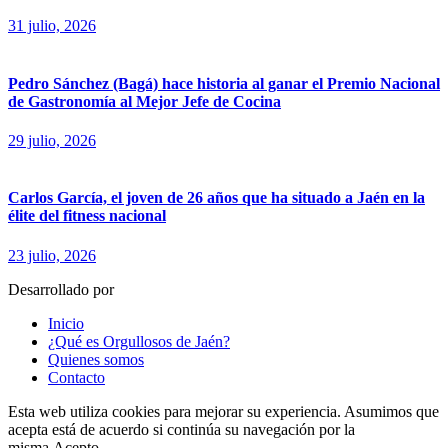
31 julio, 2026
Pedro Sánchez (Bagá) hace historia al ganar el Premio Nacional
de Gastronomía al Mejor Jefe de Cocina
29 julio, 2026
Carlos García, el joven de 26 años que ha situado a Jaén en la
élite del fitness nacional
23 julio, 2026
Desarrollado por
fingerCode.es
Inicio
¿Qué es Orgullosos de Jaén?
Quienes somos
Contacto
Esta web utiliza cookies para mejorar su experiencia. Asumimos que
acepta está de acuerdo si continúa su navegación por la
misma.
Acepto