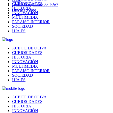
CURIOSIDADES
¿Qué es Orgullosos de Jaén?
HISTORIA
Quienes somos
INNOVACIÓN
Contacto
MULTIMEDIA
PARAISO INTERIOR
SOCIEDAD
UJA.ES
ACEITE DE OLIVA
CURIOSIDADES
HISTORIA
INNOVACIÓN
MULTIMEDIA
PARAISO INTERIOR
SOCIEDAD
UJA.ES
ACEITE DE OLIVA
CURIOSIDADES
HISTORIA
INNOVACIÓN