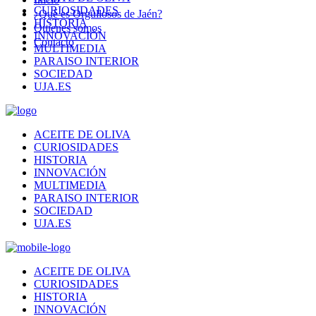
CURIOSIDADES
¿Qué es Orgullosos de Jaén?
HISTORIA
Quienes somos
INNOVACIÓN
Contacto
MULTIMEDIA
PARAISO INTERIOR
SOCIEDAD
UJA.ES
ACEITE DE OLIVA
CURIOSIDADES
HISTORIA
INNOVACIÓN
MULTIMEDIA
PARAISO INTERIOR
SOCIEDAD
UJA.ES
ACEITE DE OLIVA
CURIOSIDADES
HISTORIA
INNOVACIÓN