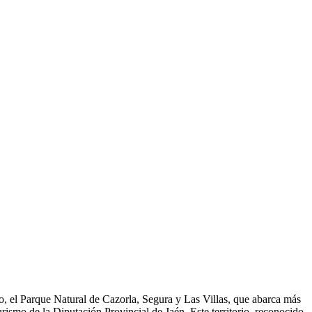
cho, el Parque Natural de Cazorla, Segura y Las Villas, que abarca más
ismo de la Diputación Provincial de Jaén. Este territorio, reconocido