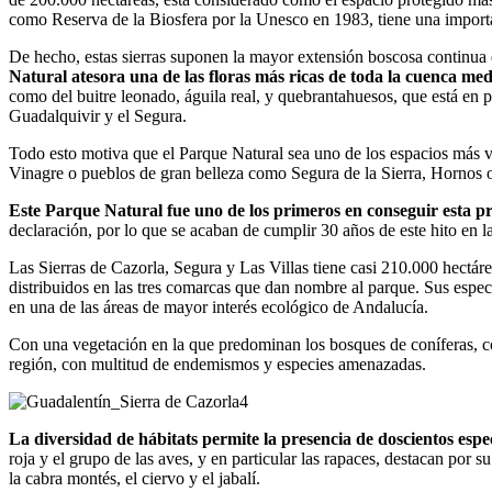
como Reserva de la Biosfera por la Unesco en 1983, tiene una impor
De hecho, estas sierras suponen la mayor extensión boscosa continua d
Natural atesora una de las floras más ricas de toda la cuenca me
como del buitre leonado, águila real, y quebrantahuesos, que está en 
Guadalquivir y el Segura.
Todo esto motiva que el Parque Natural sea uno de los espacios más v
Vinagre o pueblos de gran belleza como Segura de la Sierra, Hornos 
Este Parque Natural fue uno de los primeros en conseguir esta p
declaración, por lo que se acaban de cumplir 30 años de este hito en 
Las Sierras de Cazorla, Segura y Las Villas tiene casi 210.000 hectárea
distribuidos en las tres comarcas que dan nombre al parque. Sus especi
en una de las áreas de mayor interés ecológico de Andalucía.
Con una vegetación en la que predominan los bosques de coníferas, con
región, con multitud de endemismos y especies amenazadas.
La diversidad de hábitats permite la presencia de doscientos esp
roja y el grupo de las aves, y en particular las rapaces, destacan por 
la cabra montés, el ciervo y el jabalí.