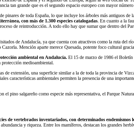
tancia tan grande que es el segundo espacio europeo con mayor número 
e pinares de toda España, lo que incluye los árboles más antiguos de l
diterránea, con más de 1.300 especies catalogadas
. En cuanto a la fau
proceso de reintroducción. A todo ello hay que sumar que dentro del Pa
isitados de Andalucía, ya que cuenta con atractivos como la ruta del rí
o Cazorla. Mención aparte merece Quesada, potente foco cultural grac
rotección ambiental en Andalucía.
El 15 de marzo de 1986 el Boletín 
la protección medioambiental.
s de extensión, una superficie similar a la de toda la provincia de Vizc
ales características ambientales permiten la presencia de una importante
 el pino salgareño como especie más representativa, el Parque Natural s
ecies de vertebrados inventariados, con determinados endemismos lo
su abundancia y riqueza. Entre los mamíferos, destacan los grandes herbí