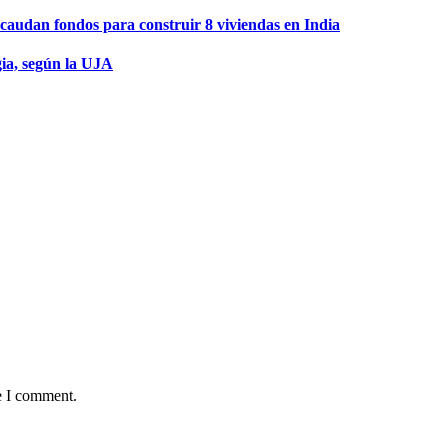
audan fondos para construir 8 viviendas en India
gia, según la UJA
e I comment.