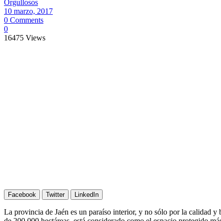
Orgullosos
10 marzo, 2017
0 Comments
0
16475
Views
Facebook
Twitter
LinkedIn
La provincia de Jaén es un paraíso interior, y no sólo por la calidad 
de 200.000 hectáreas, está considerado como el espacio protegido más