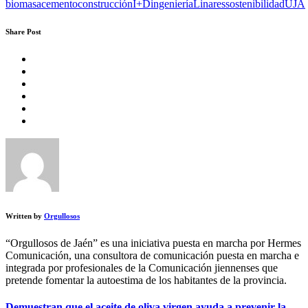
biomasa
cemento
construcción
I+D
ingeniería
Linares
sostenibilidad
UJA
Share Post
Written by
Orgullosos
“Orgullosos de Jaén” es una iniciativa puesta en marcha por Hermes
Comunicación, una consultora de comunicación puesta en marcha e
integrada por profesionales de la Comunicación jiennenses que
pretende fomentar la autoestima de los habitantes de la provincia.
Demuestran que el aceite de oliva virgen ayuda a prevenir la