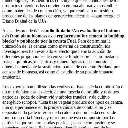
mineralógicas, los científicos concluyen que las cualidades de los
productos obtenidos los convierten en una alternativa sostenible
como materiales de construcción, ya que reutilizan un residuo
procedente de las plantas de generación eléctrica, según recoge el
Diario Digital de la UJA.
Así se desprende del
estudio titulado ‘An evaluation of bottom
ash from plant biomass as a replacement for cement in building
blocks’ y publicado por la revista Fuel
. Para determinar la
utilización de las cenizas como material de construcción, los
investigadores han evaluado el efecto que tiene la adición de
diferentes proporciones de ceniza de fondo sobre las propiedades
físicas, químicas, mecánicas y mineralógicas de las muestras
obtenidas mediante la sustitución parcial de cemento Portland por
cenizas de biomasa, así como el estudio de su posible impacto
ambiental.
Los expertos han utilizado las cenizas derivadas de la combustión de
un mix de biomasa, es decir, de una mezcla de orujillo y residuos
agrícolas (poda de olivar, vid y árboles frutales) y de cultivo
energético (chopo). “Esta base vegetal produce dos tipos de ceniza,
una que permanece en la primera cámara de combustión y se
deposita en la parte inferior de la caldera denominada ceniza de
fondo o escoria húmeda y otro tipo que está compuesto por las
partículas que son arrastradas por los gases de combustión y se
depositan en filtros. Es la ceniza volante”, explica uno de los