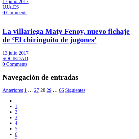
17 julio 2017
UJA.ES
0 Comments
La villariega Maty Fenoy, nuevo fichaje
de ‘El chiringuito de jugones’
13 julio 2017
SOCIEDAD
0 Comments
Navegación de entradas
Anteriores
1
…
27
28
29
…
66
Siguientes
1
2
3
4
5
6