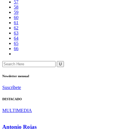
57
58
59
60
61
62
63
64
65
66
Newsletter mensual
Suscríbete
DESTACADO
MULTIMEDIA
Antonio Rojas