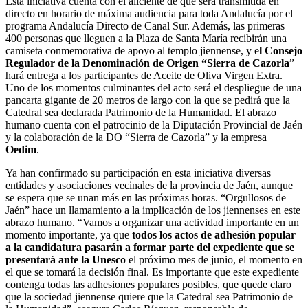
Esta iniciativa cuenta con el aliciente de que será transmitida en
directo en horario de máxima audiencia para toda Andalucía por el
programa Andalucía Directo de Canal Sur. Además, las primeras
400 personas que lleguen a la Plaza de Santa María recibirán una
camiseta conmemorativa de apoyo al templo jiennense, y e
l Consejo
Regulador de la Denominación de Origen “Sierra de Cazorla
”
hará entrega a los participantes de Aceite de Oliva Virgen Extra.
Uno de los momentos culminantes del acto será el despliegue de una
pancarta gigante de 20 metros de largo con la que se pedirá que la
Catedral sea declarada Patrimonio de la Humanidad. El abrazo
humano cuenta con el patrocinio de la Diputación Provincial de Jaén
y la colaboración de la DO “Sierra de Cazorla” y la empresa
Oedim
.
Ya han confirmado su participación en esta iniciativa diversas
entidades y asociaciones vecinales de la provincia de Jaén, aunque
se espera que se unan más en las próximas horas. “Orgullosos de
Jaén” hace un llamamiento a la implicación de los jiennenses en este
abrazo humano. “Vamos a organizar una actividad importante en un
momento importante, ya que
todos los actos de adhesión popular
a la candidatura pasarán a formar parte del expediente que se
presentará ante la Unesco
el próximo mes de junio, el momento en
el que se tomará la decisión final. Es importante que este expediente
contenga todas las adhesiones populares posibles, que quede claro
que la sociedad jiennense quiere que la Catedral sea Patrimonio de