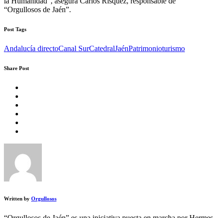
la Humanidad”, asegura Carlos Rísquez, responsable de
“Orgullosos de Jaén”.
Post Tags
Andalucía directo
Canal Sur
Catedral
Jaén
Patrimonio
turismo
Share Post
Written by
Orgullosos
“Orgullosos de Jaén” es una iniciativa puesta en marcha por Hermes